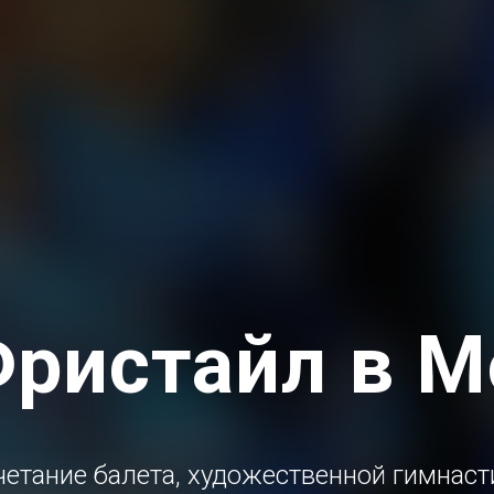
Фристайл в М
четание балета, художественной гимнас