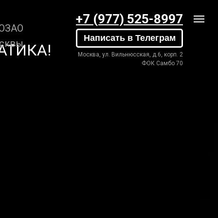
+7 (977) 525-8997
 ЮЗАО
Написать в Телеграм
осквы
АТИКА!
Москва, ул. Вильнюсская, д.6, корп. 2
ФОК Самбо 70